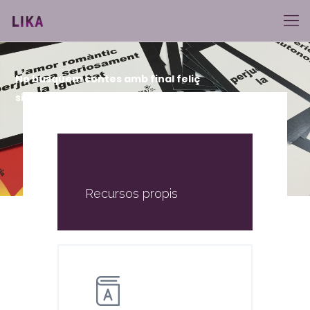
No busquem contes amb final feliç
sinó ser feliçes sense tants contes.
Recursos propis