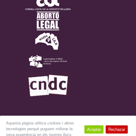
Aquesta pàgina utilitza cookies i altres
tecnologies perquè puguem millorar la
Aceptar
Rechazar
© 2018 LIKA. Tots els drets reservats.
Avís Legal
seva experiència en els nostres llocs: