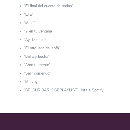
“El final del cuento de hadas”
“Ella”
“Malo”
“Y en tu ventana”
“Ay, Dolores!”
“El otro lado del sofà”
“Bella y bestia”
“Abre tu mente”
“Salir corriendo”
“Me voy”
“BELDUR BARIK BBPLAYLIST” llista a Spotify.