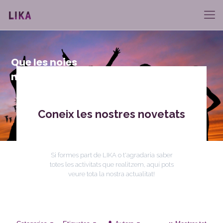
Que les noies
no podem fer què?
Coneix les nostres novetats
Si formes part de LIKA o t'agradaria saber
totes les activitats que realitzem, aquí pots
veure tota la nostra actualitat!