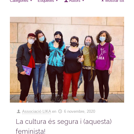
Categories
Etiquetes
Autors
Mostrar tot
Associació LIKA
en
6 novembre, 2020
La cultura és segura i (aquesta)
feminista!