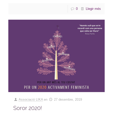
0
Llegir més
Associació LIKA
en
27 desembre, 2019
Soror 2020!