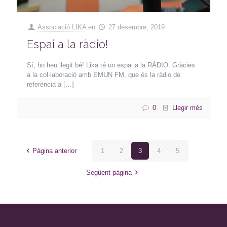
Associació LIKA
en
27 desembre, 2019
Espai a la ràdio!
Sí, ho heu llegit bé! Lika té un espai a la RÀDIO. Gràcies
a la col·laboració amb EMUN FM, que és la ràdio de
referència a
[…]
0
Llegir més
Pàgina anterior
1
2
3
4
5
Següent pàgina