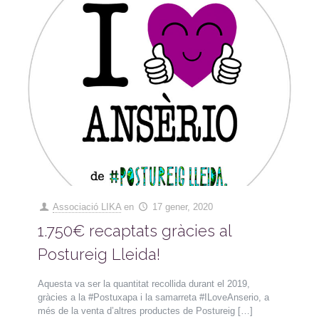
Associació LIKA
en
17 gener, 2020
1.750€ recaptats gràcies al
Postureig Lleida!
Aquesta va ser la quantitat recollida durant el 2019,
gràcies a la #Postuxapa i la samarreta #ILoveAnserio, a
més de la venta d’altres productes de Postureig
[…]