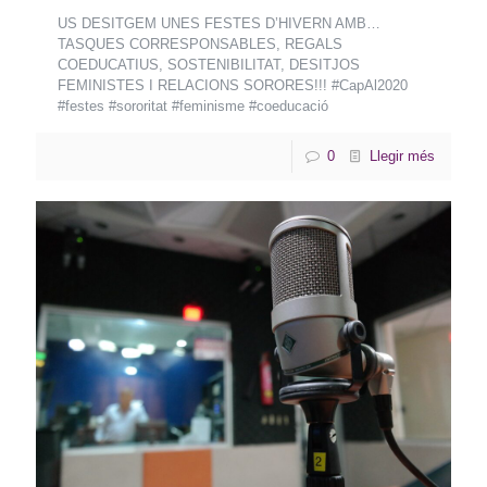
US DESITGEM UNES FESTES D’HIVERN AMB…
TASQUES CORRESPONSABLES, REGALS
COEDUCATIUS, SOSTENIBILITAT, DESITJOS
FEMINISTES I RELACIONS SORORES!!! #CapAl2020
#festes #sororitat #feminisme #coeducació
0
Llegir més