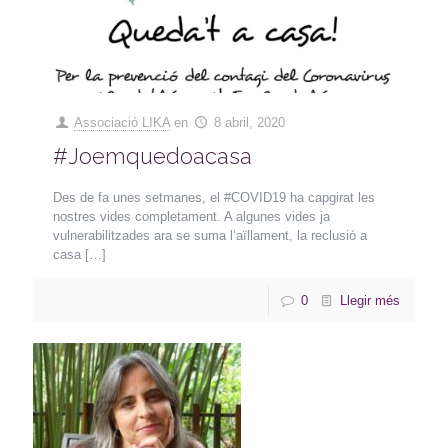
Associació LIKA
en
8 abril, 2020
#Joemquedoacasa
Des de fa unes setmanes, el #COVID19 ha capgirat les
nostres vides completament. A algunes vides ja
vulnerabilitzades ara se suma l’aïllament, la reclusió a
casa
[…]
0
Llegir més