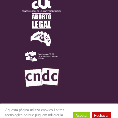
Aquesta pàgina utilitza cookies i altres
tecnologies perquè puguem millorar la
Aceptar
Rechazar
© 2018 LIKA. Tots els drets reservats.
Avís Legal